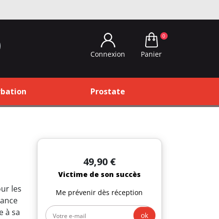
0
Panier
Connexion
bation
Prostate
49,90 €
Victime de son succès
ur les
Me prévenir dès réception
rance
e à sa
ok