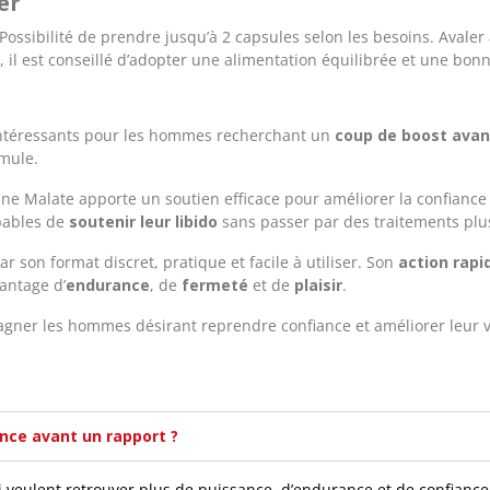
er
Possibilité de prendre jusqu’à 2 capsules selon les besoins. Avale
 il est conseillé d’adopter une alimentation équilibrée et une bonn
intéressants pour les hommes recherchant un
coup de boost avan
rmule.
lline Malate apporte un soutien efficace pour améliorer la confian
apables de
soutenir leur libido
sans passer par des traitements plu
 son format discret, pratique et facile à utiliser. Son
action rapi
antage d’
endurance
, de
fermeté
et de
plaisir
.
ner les hommes désirant reprendre confiance et améliorer leur vit
ence avant un rapport ?
veulent retrouver plus de puissance, d’endurance et de confiance