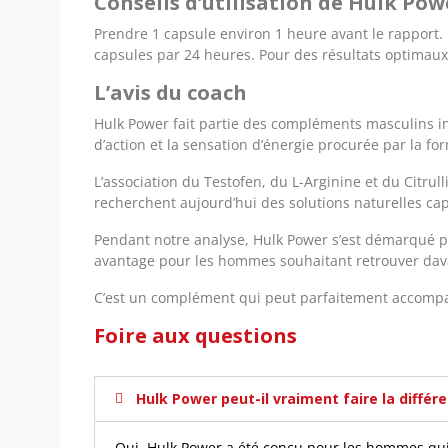
Conseils d’utilisation de Hulk Pow
Prendre 1 capsule environ 1 heure avant le rapport. 
capsules par 24 heures. Pour des résultats optimaux,
L’avis du coach
Hulk Power fait partie des compléments masculins 
d’action et la sensation d’énergie procurée par la fo
L’association du Testofen, du L-Arginine et du Citru
recherchent aujourd’hui des solutions naturelles c
Pendant notre analyse, Hulk Power s’est démarqué par
avantage pour les hommes souhaitant retrouver dav
C’est un complément qui peut parfaitement accompag
Foire aux questions
Hulk Power peut-il vraiment faire la différ
Oui, Hulk Power a été conçu pour les hommes qui 