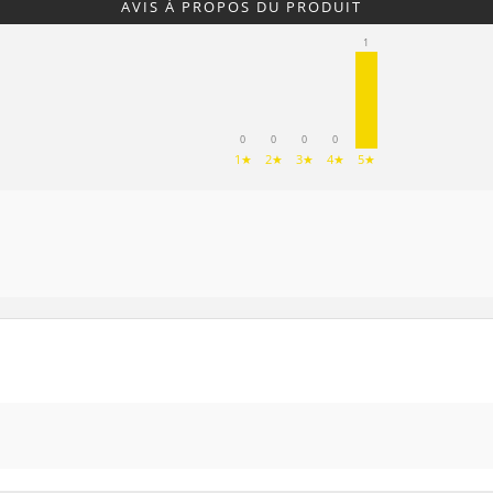
AVIS À PROPOS DU PRODUIT
1
0
0
0
0
1★
2★
3★
4★
5★