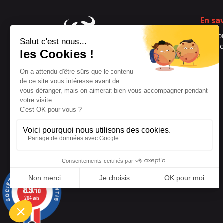
En sa
Qui s
Contac
Blog
Spécialiste français depuis
2008 qui propose des
aphrodisiaques et du plaisir
solitaire masculin en toute
discrétion
Réseaux sociaux
Mentions légales
8.9
/10
204 avis