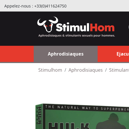
Appelez-nous :
+33(0)411624750
Aphrodisiaques
Ejacu
Stimulhom
Aphrodisiaques
Stimulan