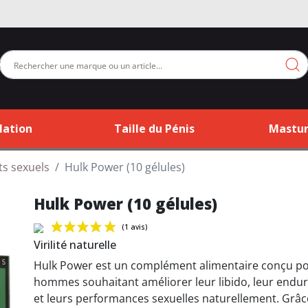
lation
Taille du Pénis
Mastur
ts sexuels
Hulk Power (10 gélules)
Hulk Power (10 gélules)
Virilité naturelle
Hulk Power est un complément alimentaire conçu po
(1 avis)
hommes souhaitant améliorer leur libido, leur endu
et leurs performances sexuelles naturellement. Grâc