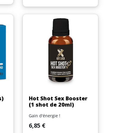
Aperçu rapide

s)
Hot Shot Sex Booster
(1 shot de 20ml)
Gain d'énergie !
Prix
6,85 €