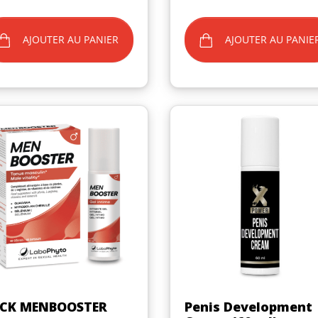
AJOUTER AU PANIER
AJOUTER AU PANIE
(1 avis)
Aperçu rapide
Aperçu rapide


CK MENBOOSTER
Penis Development