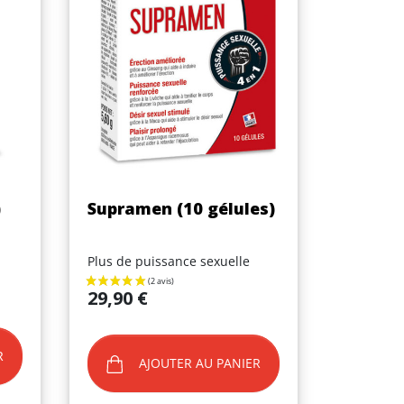
Aperçu rapide

)
Supramen (10 gélules)
Plus de puissance sexuelle
Prix
29,90 €
R
AJOUTER AU PANIER