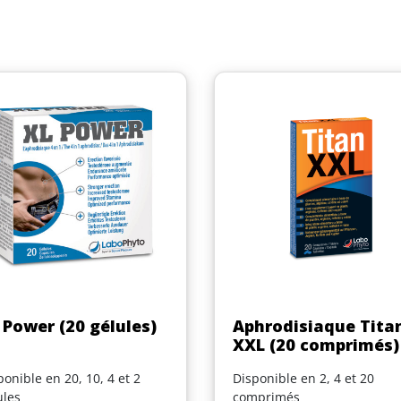
Aperçu rapide
Aperçu rapide


 Power (20 gélules)
Aphrodisiaque Tita
XXL (20 comprimés)
ponible en 20, 10, 4 et 2
Disponible en 2, 4 et 20
ules
comprimés