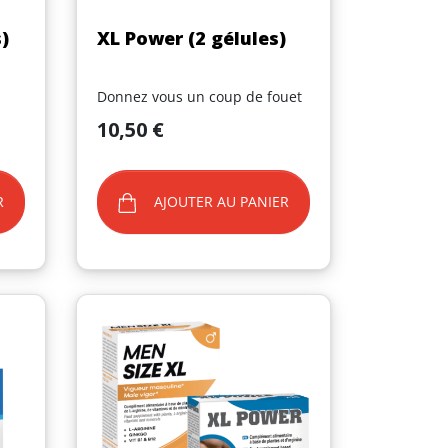
Aperçu rapide

)
XL Power (2 gélules)
Donnez vous un coup de fouet
Prix
10,50 €
(3 avis)
R
AJOUTER AU PANIER