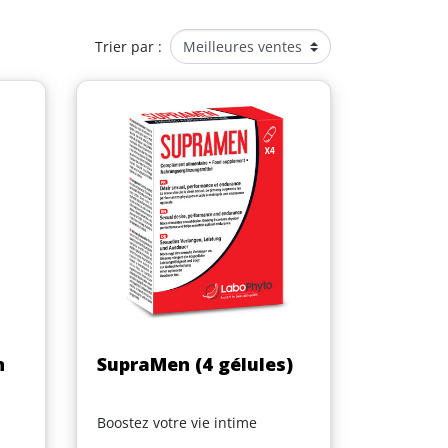
Trier par :
Aperçu rapide

n
SupraMen (4 gélules)
Boostez votre vie intime