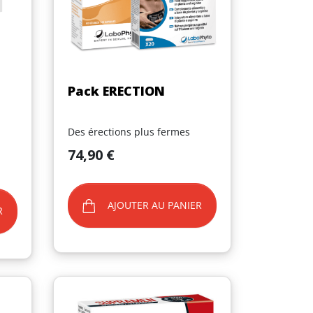
Aperçu rapide

Pack ERECTION
Des érections plus fermes
Prix
74,90 €
AJOUTER AU PANIER
R