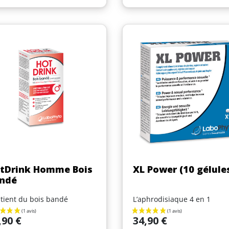
Aperçu rapide
Aperçu rapide


tDrink Homme Bois
XL Power (10 gélule
ndé
tient du bois bandé
L’aphrodisiaque 4 en 1
Prix
,90 €
34,90 €