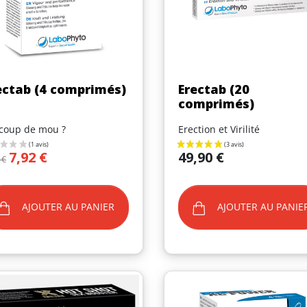
Aperçu rapide
Aperçu rapide


ectab (4 comprimés)
Erectab (20
comprimés)
coup de mou ?
Erection et Virilité
x de base
Prix
Prix
7,92 €
49,90 €
 €
AJOUTER AU PANIER
AJOUTER AU PANIE