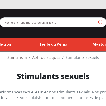
lation
Taille du Pénis
Mastur
Stimulhom
Aphrodisiaques
Stimulants sexuels
Stimulants sexuels
performances sexuelles avec nos stimulants sexuels. Nos pr
durance et votre plaisir pour des moments intenses de plais