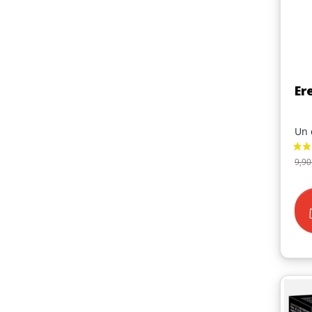
Er
Un 
Pri
9,90