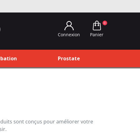
0
Panier
Connexion
bation
Prostate
oduits sont conçus pour améliorer votre
ir.