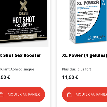
Aperçu rapide
Aperçu rapide


t Shot Sex Booster
XL Power (4 gélules
mulant Aphrodisiaque
Plus dur, plus fort
Prix
,90 €
11,90 €
AJOUTER AU PANIER
AJOUTER AU PANIE