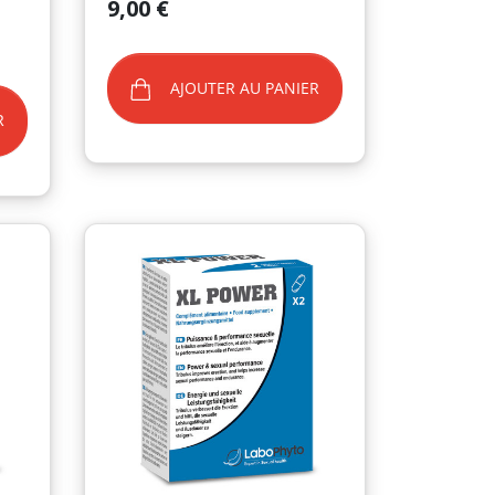
Prix
9,00 €
AJOUTER AU PANIER
R