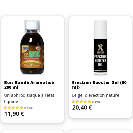
Bois Bandé Aromatisé
Erection Booster Gel (60
200 ml
ml)
Un aphrodisiaque à l’état
Le gel d'érection naturel
liquide
Prix
20,40 €
Prix
11,90 €