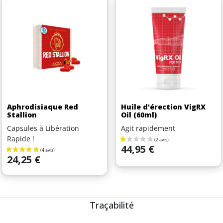
Aphrodisiaque Red
Huile d'érection VigRX
Stallion
Oil (60ml)
Capsules à Libération
Agit rapidement
Rapide !
Prix
44,95 €
Prix
24,25 €
Traçabilité