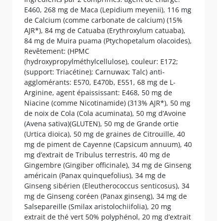
E460, 268 mg de Maca (Lepidium meyenii), 116 mg
de Calcium (comme carbonate de calcium) (15%
AJR*), 84 mg de Catuaba (Erythroxylum catuaba),
84 mg de Muira puama (Ptychopetalum olacoides),
Revêtement: (HPMC
(hydroxypropylméthylcellulose), couleur: E172;
(support: Triacétine); Carnuwax; Talc) anti-
agglomérants: E570, E470b, E551, 68 mg de L-
Arginine, agent épaississant: E468, 50 mg de
Niacine (comme Nicotinamide) (313% AJR*), 50 mg
de noix de Cola (Cola acuminata), 50 mg d’Avoine
(Avena sativa)(GLUTEN), 50 mg de Grande ortie
(Urtica dioica), 50 mg de graines de Citrouille, 40
mg de piment de Cayenne (Capsicum annuum), 40
mg d’extrait de Tribulus terrestris, 40 mg de
Gingembre (Gingiber officinale), 34 mg de Ginseng
américain (Panax quinquefolius), 34 mg de
Ginseng sibérien (Eleutherococcus senticosus), 34
mg de Ginseng coréen (Panax ginseng), 34 mg de
Salsepareille (Smilax aristolochiifolia), 20 mg
extrait de thé vert 50% polyphénol, 20 mg d’extrait