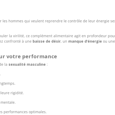
les hommes qui veulent reprendre le contrôle de leur énergie sexue
muler la virilité, ce complément alimentaire agit en profondeur pou
ez confronté à une
baisse de désir
, un
manque d’énergie
ou un
sur votre performance
de la
sexualité masculine
:
.
ongtemps.
leure rigidité.
 mentale.
es performances optimales.