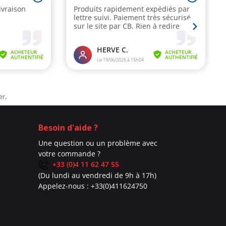
er
.
Besoin d'aide ?
Une question ou un problème avec
votre commande ?
+33 (0)4 11 62 47 55
(Du lundi au vendredi de 9h à 17h)
Appelez-nous :
+33(0)411624750