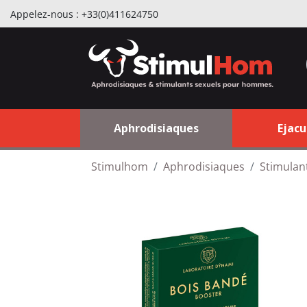
Appelez-nous :
+33(0)411624750
Aphrodisiaques
Ejacu
Stimulhom
Aphrodisiaques
Stimulan