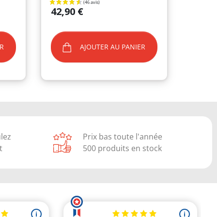
Prix
42,90 €
R
AJOUTER AU PANIER
ulez
Prix bas toute l'année
t
500 produits en stock