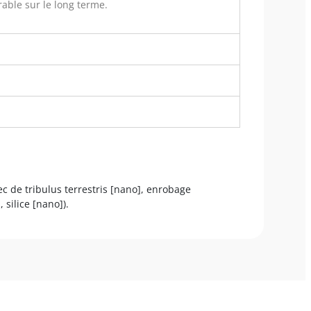
able sur le long terme.
ec de tribulus terrestris [nano], enrobage
silice [nano]).