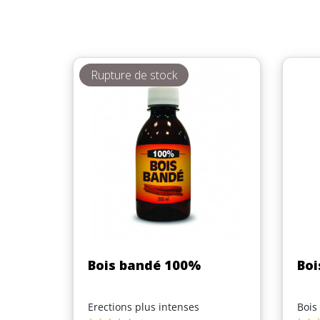
Rupture de stock
Aperçu rapide

Bois bandé 100%
Boi
Erections plus intenses
Bois