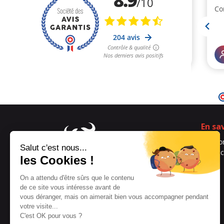
En sa
Qui s
Contac
Blog
Spécialiste français depuis
2008 qui propose des
aphrodisiaques et du plaisir
solitaire masculin en toute
discrétion