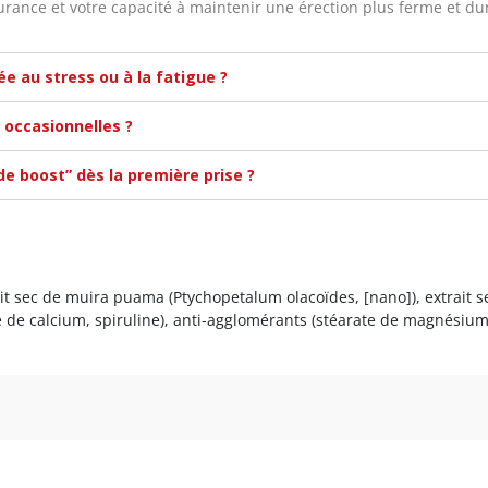
rance et votre capacité à maintenir une érection plus ferme et dur
iée au stress ou à la fatigue ?
s occasionnelles ?
de boost” dès la première prise ?
rait sec de muira puama (Ptychopetalum olacoïdes, [nano]), extrait s
 de calcium, spiruline), anti-agglomérants (stéarate de magnésium, 