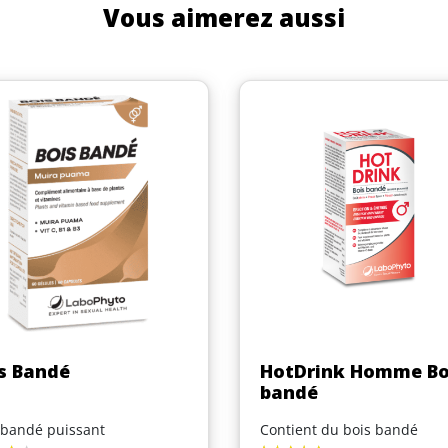
Vous aimerez aussi
Aperçu rapide
Aperçu rapide


s Bandé
HotDrink Homme Bo
bandé
 bandé puissant
Contient du bois bandé