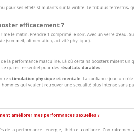
our ses effets stimulants sur la virilité. Le tribulus terrestris, qu
ooster efficacement ?
rimé le matin.
Prendre 1 comprimé le soir.
Avec un verre d’eau.
Su
e (sommeil, alimentation, activité physique).
e la performance masculine. Là où certains boosters misent uniq
, ce qui est essentiel pour des
résultats durables
.
entre
stimulation physique et mentale
. La confiance joue un rôl
les hommes qui veulent retrouver une sexualité plus intense sans p
iment améliorer mes performances sexuelles ?
és de la performance : énergie, libido et confiance. Contrairement 