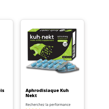
Aperçu rapide

is
Aphrodisiaque Kuh
Nekt
Recherchez la performance