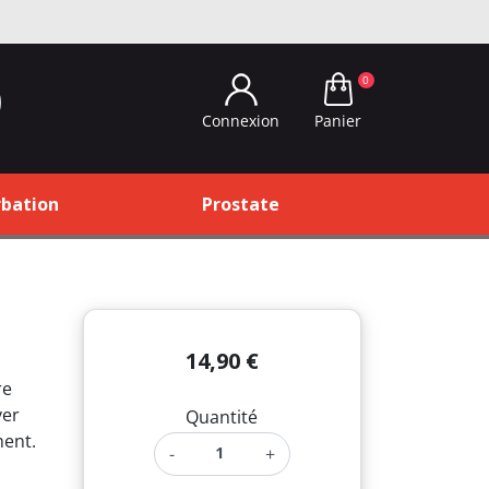
0
Panier
Connexion
bation
Prostate
14,90 €
re
ver
Quantité
ent.
-
+