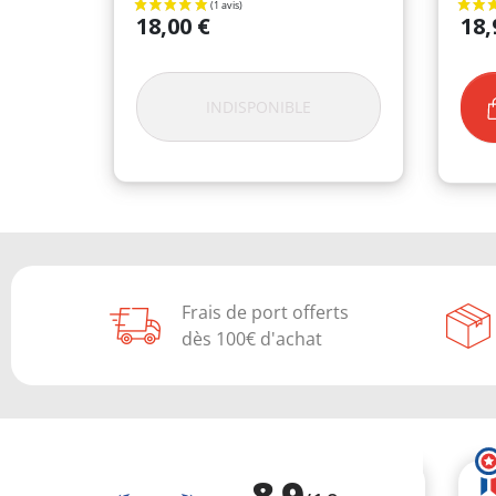
Prix
Prix
18,00 €
18,
INDISPONIBLE
Frais de port offerts
dès 100€ d'achat