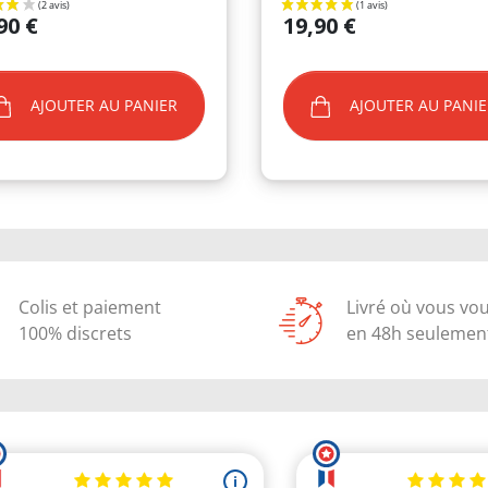
Prix
90 €
19,90 €
AJOUTER AU PANIER
AJOUTER AU PANIE
Colis et paiement
Livré où vous vo
100% discrets
en 48h seulemen