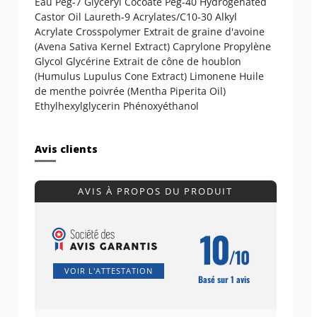
Eau Peg-7 Glyceryl Cocoate Peg-40 Hydrogenated
Castor Oil Laureth-9 Acrylates/C10-30 Alkyl
Acrylate Crosspolymer Extrait de graine d'avoine
(Avena Sativa Kernel Extract) Caprylone Propylène
Glycol Glycérine Extrait de cône de houblon
(Humulus Lupulus Cone Extract) Limonene Huile
de menthe poivrée (Mentha Piperita Oil)
Ethylhexylglycerin Phénoxyéthanol
Avis clients
AVIS À PROPOS DU PRODUIT
10
/10
VOIR L'ATTESTATION
Basé sur 1 avis