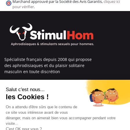
Marchand approuvé par la Société des Avis Garantis,
cliquez ici
pour vérifier
.
Spécialiste français depuis 2008 qui propose
des aphrodisiaques et du plaisir solitaire
masculin en toute discrétion
En savoir plus sur nous
Nos engagements
Informations
Mentions légales