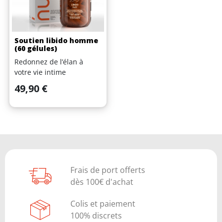
Soutien libido homme
(60 gélules)
Redonnez de l’élan à
votre vie intime
Prix
49,90 €
Frais de port offerts
dès 100€ d'achat
Colis et paiement
100% discrets