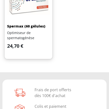
Spermax (60 gélules)
Optimiseur de
spermatogénèse
Prix
24,70 €
(2 avis)
Frais de port offerts
dès 100€ d'achat
Colis et paiement