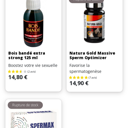
Bois bandé extra
Natura Gold Massive
strong 125 ml
Sperm Optimizer
Boostez votre vie sexuelle
Favorise la
spermatogenèse
Prix
14,80 €
Prix
14,90 €
Rupture de stock