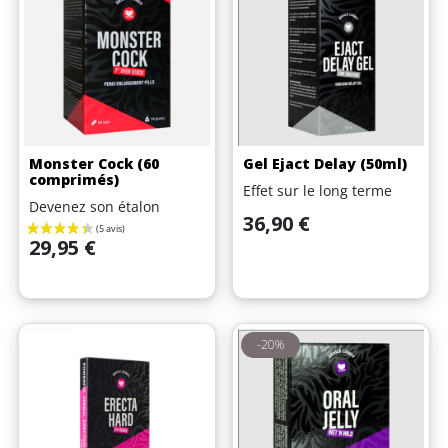
Monster Cock (60
Gel Ejact Delay (50ml)
comprimés)
Effet sur le long terme
Devenez son étalon
Prix
36,90 €
Prix
29,95 €
-20%