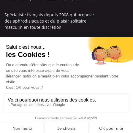
Spécialiste français depuis 2008 qui propose
des aphrodisiaques et du plaisir solitaire
masculin en toute discrétion
En savoir plus sur nous
Nos engagements
Informations
Mentions légales
Conditions générales de vente
© Copyright Labophyto
Tous droits réservés
8.9
/10
204 avis
Cliquez ici pour mettre à jour vos paramètres de cookies