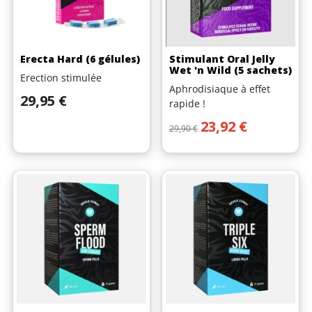
Erecta Hard (6 gélules)
Stimulant Oral Jelly
Wet 'n Wild (5 sachets)
Erection stimulée
Aphrodisiaque à effet
Prix
29,95 €
rapide !
Prix de base
Prix
23,92 €
29,90 €
(5 avis)