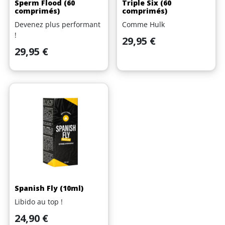
Sperm Flood (60
Triple Six (60
comprimés)
comprimés)
Devenez plus performant
Comme Hulk
!
Prix
29,95 €
Prix
29,95 €
Spanish Fly (10ml)
Libido au top !
Prix
24,90 €