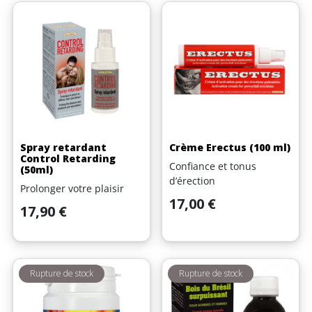
Spray retardant
Crème Erectus (100 ml)
Control Retarding
Confiance et tonus
(50ml)
d’érection
Prolonger votre plaisir
Prix
17,00 €
Prix
17,90 €
Rupture de stock
Rupture de stock