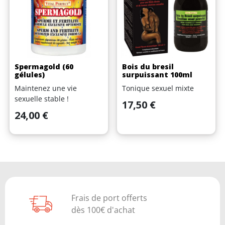
Spermagold (60
Bois du bresil
gélules)
surpuissant 100ml
Maintenez une vie
Tonique sexuel mixte
sexuelle stable !
Prix
17,50 €
Prix
24,00 €
Frais de port offerts
dès 100€ d'achat