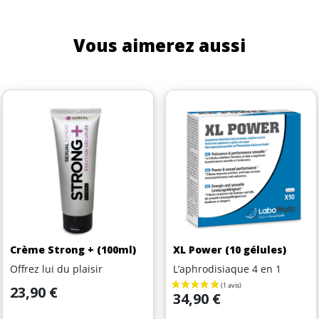
Vous aimerez aussi
Crème Strong + (100ml)
XL Power (10 gélules)
Offrez lui du plaisir
L’aphrodisiaque 4 en 1
Prix
23,90 €
Prix
34,90 €