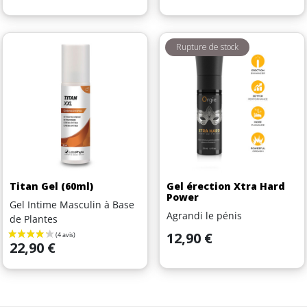
Rupture de stock
Titan Gel (60ml)
Gel érection Xtra Hard
Power
Gel Intime Masculin à Base
Agrandi le pénis
de Plantes
Prix
12,90 €
Prix
22,90 €