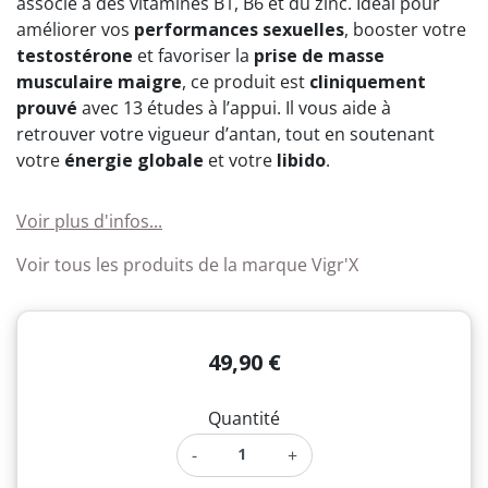
associé à des vitamines B1, B6 et du zinc. Idéal pour
(1 avis)
améliorer vos
performances sexuelles
, booster votre
testostérone
et favoriser la
prise de masse
musculaire maigre
, ce produit est
cliniquement
prouvé
avec 13 études à l’appui. Il vous aide à
retrouver votre vigueur d’antan, tout en soutenant
votre
énergie globale
et votre
libido
.
Voir plus d'infos...
Voir tous les produits de la marque Vigr'X
49,90 €
Quantité
-
+