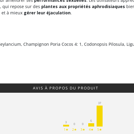
ur améliorer ses
performances sexuelles
. Les utilisateurs appr
, qui repose sur des
plantes aux propriétés aphrodisiaques
bien
, et à mieux
gérer leur éjaculation
.
lancium, Champignon Poria Cocos 4: 1, Codonopsis Pilosula, Ligu
AVIS À PROPOS DU PRODUIT
37
6
3
0
0
1★
2★
3★
4★
5★