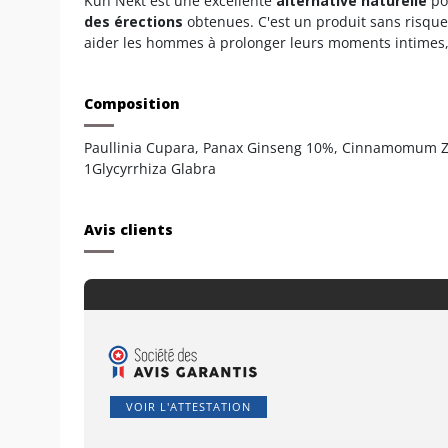
Kuh Nekt est une excellente
alternative naturelle
po
des érections
obtenues. C'est un produit sans risque
aider les hommes à prolonger leurs moments intimes
Composition
Paullinia Cupara, Panax Ginseng 10%, Cinnamomum Zey
1Glycyrrhiza Glabra
Avis clients
VOIR L'ATTESTATION