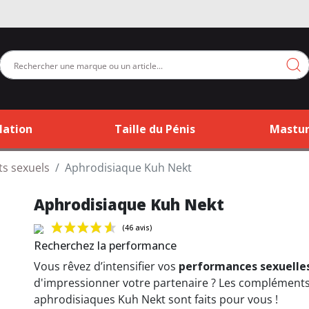
lation
Taille du Pénis
Mastur
ts sexuels
Aphrodisiaque Kuh Nekt
Aphrodisiaque Kuh Nekt
Recherchez la performance
Vous rêvez d’intensifier vos
performances sexuelle
(46 avis)
d'impressionner votre partenaire ? Les complément
aphrodisiaques Kuh Nekt sont faits pour vous !