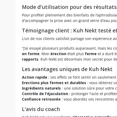
Mode d’utilisation pour des résultat
Pour profiter pleinement des bienfaits de l’aphrodisi
d'accompagner la prise avec un grand verre d'eau pour
Témoignage client : Kuh Nekt testé e
L'un de nos clients satisfait partage son expérience a
"J’ai essayé plusieurs produits auparavant, mais les c
en forme
. Mon
érection
était plus
ferme
et a duré b
rapports
. Kuh Nekt est désormais mon secret pour d
Les avantages uniques de Kuh Nekt
Action rapide
: ses effets se font sentir en seulemen
Erections plus fermes et durables
: vous obtenez un
Ingrédients naturels
: une solution sûre pour votre c
Contrôle de l'éjaculation
: prolonger l'acte et profite
Confiance retrouvée
: vous abordez vos rencontres
L’avis du coach