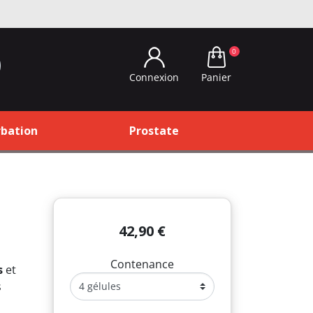
0
Panier
Connexion
bation
Prostate
42,90 €
Contenance
s
et
s