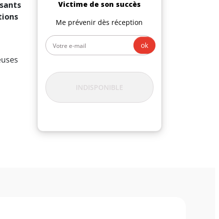
ssants
Victime de son succès
tions
Me prévenir dès réception
ok
euses
INDISPONIBLE