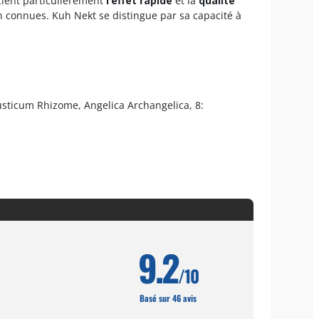
écient particulièrement
l’effet rapide
et la
qualité
 connues. Kuh Nekt se distingue par sa capacité à
sticum Rhizome, Angelica Archangelica, 8:
9.2
/10
Basé sur 46 avis