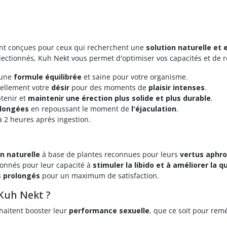
ent conçues pour ceux qui recherchent une
solution naturelle et 
ectionnés, Kuh Nekt vous permet d'optimiser vos capacités et de re
 une
formule équilibrée
et saine pour votre organisme.
rellement votre
désir
pour des moments de
plaisir intenses
.
tenir et
maintenir une érection plus solide et plus durable
.
longées
en repoussant le moment de
l'éjaculation
.
à 2 heures après ingestion.
n naturelle
à base de plantes reconnues pour leurs
vertus aphro
tionnés pour leur capacité à
stimuler la libido et à améliorer la q
s prolongés
pour un maximum de satisfaction.
 Kuh Nekt ?
haitent booster leur
performance sexuelle
, que ce soit pour rem