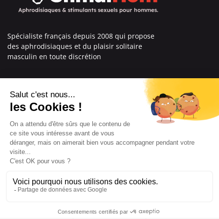
Spécialiste français depuis 2008 qui propose
des aphrodisiaques et du plaisir solitaire
masculin en toute discrétion
En savoir plus sur nous
Nos engagements
Informations
Mentions légales
Conditions générales de vente
© Copyright Labophyto
Tous droits réservés
8.9
/10