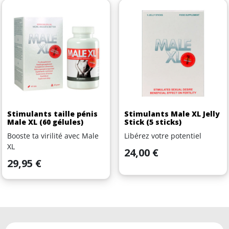
Stimulants taille pénis
Stimulants Male XL Jelly
Male XL (60 gélules)
Stick (5 sticks)
Booste ta virilité avec Male
Libérez votre potentiel
XL
Prix
24,00 €
Prix
29,95 €