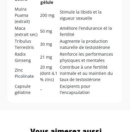
gélule
Muira
Stimule la libido et la
Puama
200 mg
vigueur sexuelle
(extrait)
Maca
Améliore l'endurance et la
50 mg
(extrait sec)
fertilité
Tribulus
Augmente la production
30 mg
Terrestris
naturelle de testostérone
Radix
Renforce les performances
21 mg
Ginseng
physiques et mentales
20 mg
Contribue à une fertilité
Zinc
(dont 4,1
normale et au maintien du
Picolinate
% zinc)
taux de testostérone
Capsule
Excipients pour
–
gélatine
l'encapsulation
Vous aimerez aussi