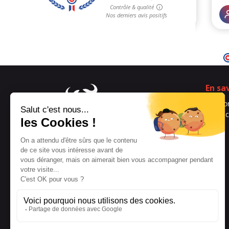
En sa
Qui s
Contac
Blog
Spécialiste français depuis
2008 qui propose des
aphrodisiaques et du plaisir
solitaire masculin en toute
discrétion
Réseaux sociaux