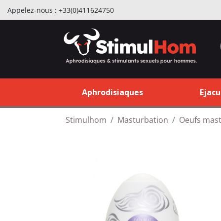
Appelez-nous :
+33(0)411624750
Aphrodisiaques
Ejacu
Stimulhom
Masturbation
Oeufs mas