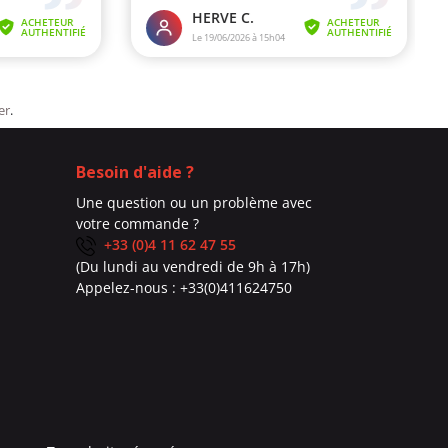
er
.
Besoin d'aide ?
Une question ou un problème avec
votre commande ?
+33 (0)4 11 62 47 55
(Du lundi au vendredi de 9h à 17h)
Appelez-nous :
+33(0)411624750