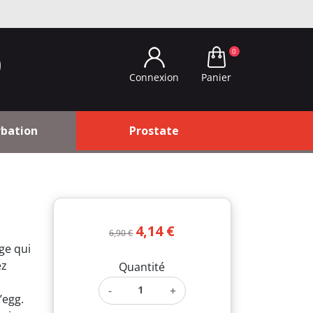
0
Panier
Connexion
bation
Prostate
4,14 €
6,90 €
ge qui
ez
Quantité
-
+
’egg.