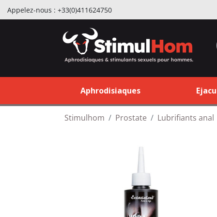
Appelez-nous :
+33(0)411624750
Aphrodisiaques
Ejacu
Stimulhom
Prostate
Lubrifiants anal