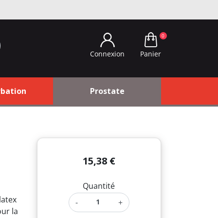
0
Panier
Connexion
bation
Prostate
15,38 €
Quantité
latex
-
+
ur la