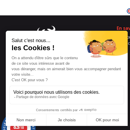
En sa
Qui s
Contac
Blog
Spécialiste français depuis
2008 qui propose des
aphrodisiaques et du plaisir
solitaire masculin en toute
discrétion
Réseaux sociaux
Mentions légales
8.9
/10