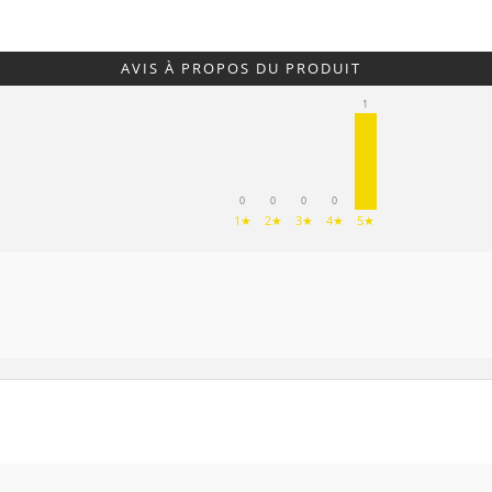
AVIS À PROPOS DU PRODUIT
1
0
0
0
0
1★
2★
3★
4★
5★