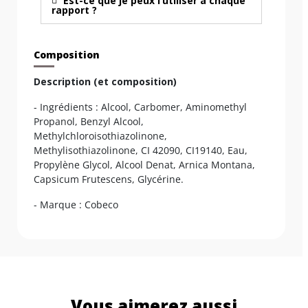
Est-ce que je peux l’utiliser à chaque
rapport ?
Composition
Description (et composition)
- Ingrédients : Alcool, Carbomer, Aminomethyl
Propanol, Benzyl Alcool,
Methylchloroisothiazolinone,
Methylisothiazolinone, CI 42090, CI19140, Eau,
Propylène Glycol, Alcool Denat, Arnica Montana,
Capsicum Frutescens, Glycérine.
- Marque : Cobeco
Vous aimerez aussi