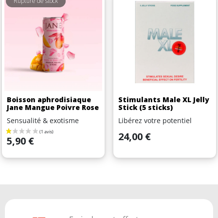
Rupture de stock
Boisson aphrodisiaque
Stimulants Male XL Jelly
Jane Mangue Poivre Rose
Stick (5 sticks)
Sensualité & exotisme
Libérez votre potentiel
Prix
24,00 €
Prix
5,90 €