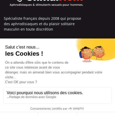
Spécialiste français depuis 2008 qui propose
des aphrodisiaques et du plaisir solitaire
masculin en toute discrétion
En savoir plus sur nous
Nos engagements
Informations
Mentions légales
Conditions générales de vente
© Copyright Labophyto
Tous droits réservés
8.9
/10
204 avis